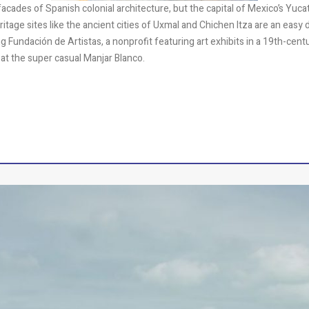
facades of Spanish colonial architecture, but the capital of Mexico’s Yuca
age sites like the ancient cities of Uxmal and Chichen Itza are an easy 
ng Fundación de Artistas, a nonprofit featuring art exhibits in a 19th-
at the super casual Manjar Blanco.