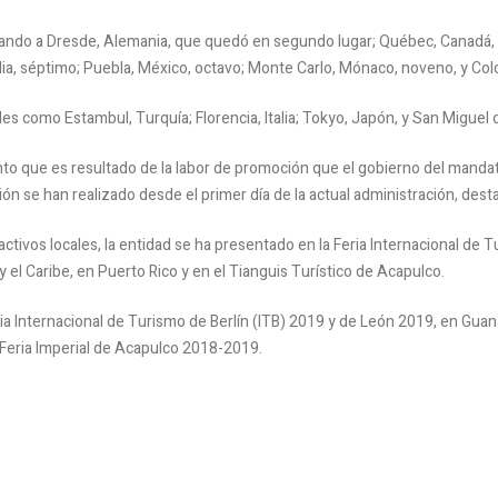
rando a Dresde, Alemania, que quedó en segundo lugar; Québec, Canadá, te
alia, séptimo; Puebla, México, octavo; Monte Carlo, Mónaco, noveno, y Col
s como Estambul, Turquía; Florencia, Italia; Tokyo, Japón, y San Miguel d
 que es resultado de la labor de promoción que el gobierno del mandatar
n se han realizado desde el primer día de la actual administración, dest
ctivos locales, la entidad se ha presentado en la Feria Internacional de Tu
 el Caribe, en Puerto Rico y en el Tianguis Turístico de Acapulco.
ia Internacional de Turismo de Berlín (ITB) 2019 y de León 2019, en Guan
Feria Imperial de Acapulco 2018-2019.